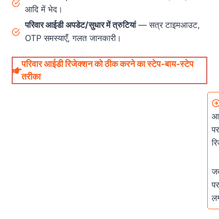
आदि में भेद।
परिवार आईडी अपडेट/सुधार में त्रुटियां
— सत्र टाइमआउट,
OTP समस्याएँ, गलत जानकारी।
परिवार आईडी रिजेक्शन को ठीक करने का स्टेप‑बाय‑स्टेप
तरीका
आप
पर
रि
जब
पर
लग