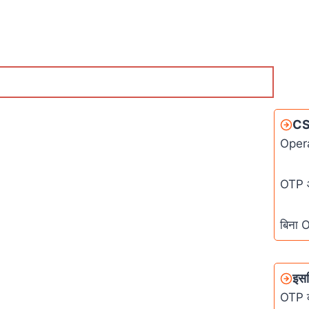
CSC
Oper
OTP आ
बिना 
इस
OTP क