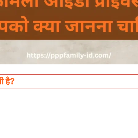
ी है?