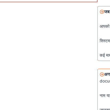
जब 
आपको 
सिस्ट
कई मा
अग
docum
नाम य