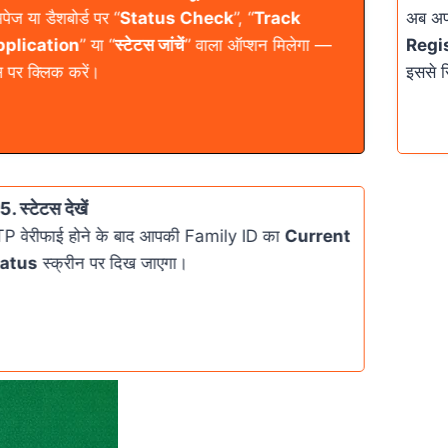
पेज या डैशबोर्ड पर “
Status Check
”, “
Track
अब अ
plication
” या “
स्टेटस जांचें
” वाला ऑप्शन मिलेगा —
Regi
 पर क्लिक करें।
इससे 
5. स्टेटस देखें
P वेरीफाई होने के बाद आपकी Family ID का
Current
atus
स्क्रीन पर दिख जाएगा।